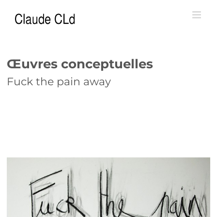
Passer
au
contenu
Œuvres conceptuelles
Fuck the pain away